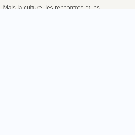
Mais la culture, les rencontres et les
événements vous attendent toujours !
Retour à l'accueil
Découvrir les événements
Louer un espace
Maison France
La Maison
Page d'accueil
Location
Événements
Politique de confidentialité